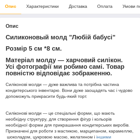
Опис
Характеристики
Доставка
Оплата
Умови п
Опис
Силиконовый молд "Любій бабусі"
Розмір 5 см *8 см.
Матеріал молду — харчовий силікон.
Усі фотографії ми робимо самі. Товар
повністю відповідає зображенню.
Силіконові молди — дуже важлива та потрібна частина
кондитерського інвентарю. Вони дуже заощадять час і чудово
допоможуть прикрасити будь-який торт.
Силіконові молди — це спеціальні форми, що мають
необхідну структуру, для створення фігур і кольорів
необхідної форми для прикрашання кондитерських виробів.
Призначені для роботи з мастикою, марципаном, карамеллю,
шоколадом, цукровою масою, желатином і
іншими