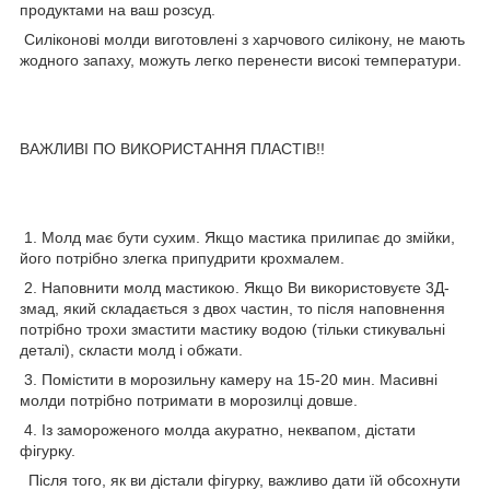
продуктами на ваш розсуд.
Силіконові молди виготовлені з харчового силікону, не мають
жодного запаху, можуть легко перенести високі температури.
ВАЖЛИВІ ПО ВИКОРИСТАННЯ ПЛАСТІВ!!
1. Молд має бути сухим. Якщо мастика прилипає до змійки,
його потрібно злегка припудрити крохмалем.
2. Наповнити молд мастикою. Якщо Ви використовуєте 3Д-
змад, який складається з двох частин, то після наповнення
потрібно трохи змастити мастику водою (тільки стикувальні
деталі), скласти молд і обжати.
3. Помістити в морозильну камеру на 15-20 мин. Масивні
молди потрібно потримати в морозилці довше.
4. Із замороженого молда акуратно, неквапом, дістати
фігурку.
Після того, як ви дістали фігурку, важливо дати їй обсохнути