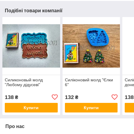
Подібні товари компанії
Силиконовый молд
Силіконовий молд "Єлки
Силі
"Любому дідусеві"
6"
доне
138
132
138
₴
₴
Купити
Купити
Про нас