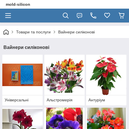
mold-silicon
Товари та послуги
Вайнери силіконові
Вайнери силіконові
Універсальні
Альстромерія
Антуріум