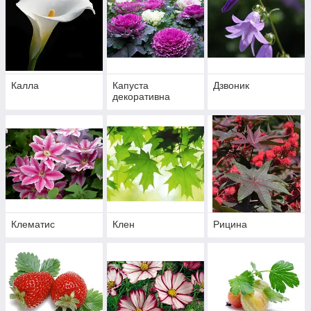
Калла
Капуста
Дзвоник
декоративна
Клематис
Клен
Рицина