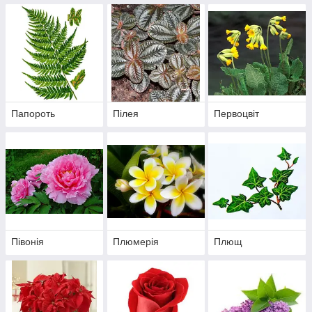
Папороть
Пілея
Первоцвіт
Півонія
Плюмерія
Плющ