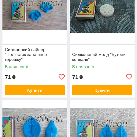
Силіконовий вайнер
"Пелюсток запашного
Силіконовий молд "Бутони
горошку"
конвалії"
В наявності
В наявності
71
71
₴
₴
Купити
Купити