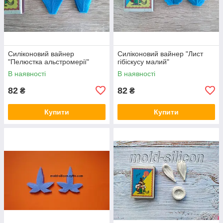
Силіконовий вайнер
Силіконовий вайнер "Лист
"Пелюстка альстромерії"
гібіскусу малий"
В наявності
В наявності
82
82
₴
₴
Купити
Купити