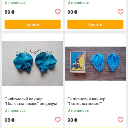
В наявності
В наявності
89
98
₴
₴
Купити
Купити
Силіконовий вайнер
Силіконовий вайнер
"Пелюстка орхідеї онцидіум"
"Пелюстка космеї"
В наявності
В наявності
98
98
₴
₴