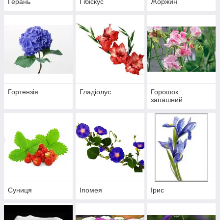
Герань
Гібіскус
Жоржин
Гортензія
Гладіолус
Горошок
запашний
Суниця
Іпомея
Ірис