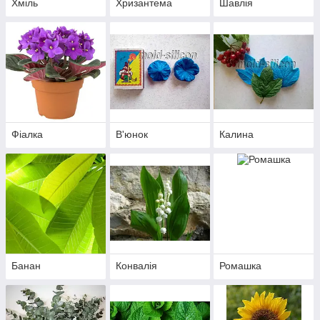
Хміль
Хризантема
Шавлія
Фіалка
В'юнок
Калина
Банан
Конвалія
Ромашка