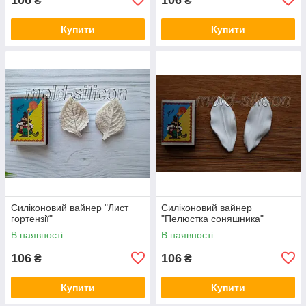
₴
₴
Купити
Купити
Силіконовий вайнер "Лист
Силіконовий вайнер
гортензії"
"Пелюстка соняшника"
В наявності
В наявності
106
106
₴
₴
Купити
Купити