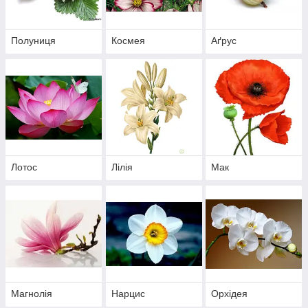
Полуниця
Космея
Аґрус
Лотос
Лілія
Мак
Магнолія
Нарцис
Орхідея