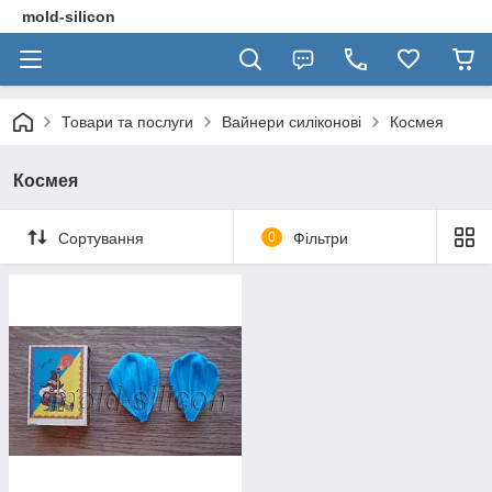
mold-silicon
Товари та послуги
Вайнери силіконові
Космея
Космея
Сортування
0
Фільтри