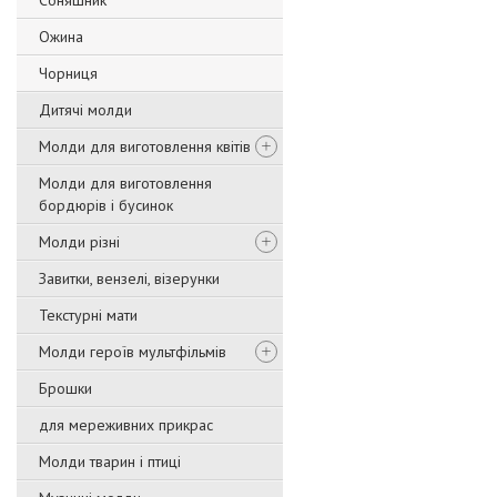
Соняшник
Ожина
Чорниця
Дитячі молди
Молди для виготовлення квітів
Молди для виготовлення
бордюрів і бусинок
Молди різні
Завитки, вензелі, візерунки
Текстурні мати
Молди героїв мультфільмів
Брошки
для мереживних прикрас
Молди тварин і птиці