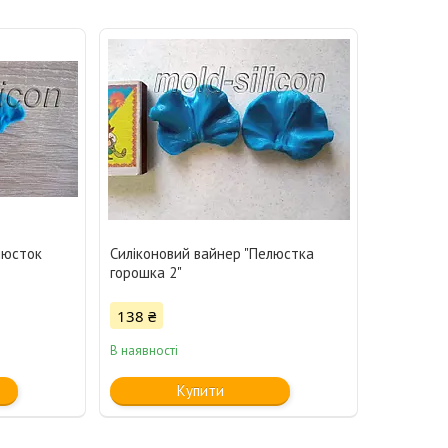
люсток
Силіконовий вайнер "Пелюстка
горошка 2"
138 ₴
В наявності
Купити