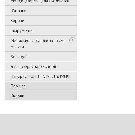
Молди (форми) для льодяників
В'язання
Корони
Інструменти
Медальйони, кулони, підвіски,
монети
Хеллоуїн
для прикрас та біжутерії
Пупырка ПОП-ІТ СІМПЛ-ДІМПЛ
Про нас
Відгуки