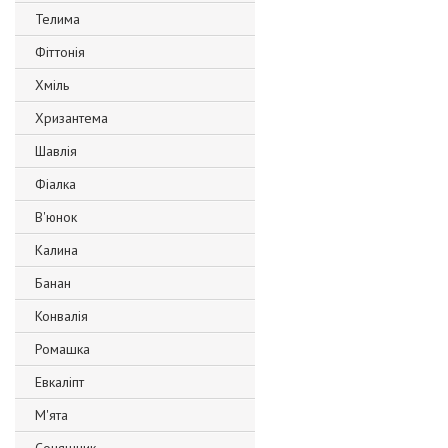
Телима
Фіттонія
Хміль
Хризантема
Шавлія
Фіалка
В'юнок
Калина
Банан
Конвалія
Ромашка
Евкаліпт
М'ята