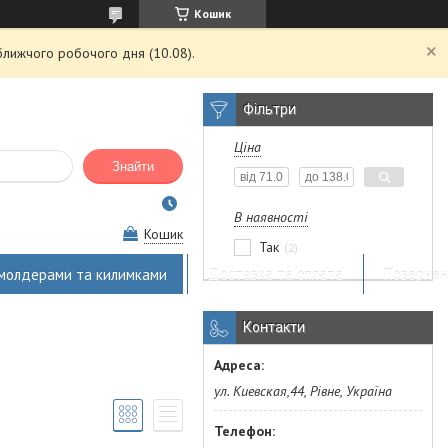
Кошик
ближчого робочого дня (10.08).
Фільтри
Ціна
Знайти
В наявності
Кошик
Так
2
 молдерами та килимками
Доставка та оплата
Повернен
Контакти
ул. Киевская,44, Рівне, Україна