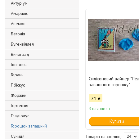
Антуріум
Амариліс
Анемон
Бегонія
Бугенвіллея
Виноград
Гвоздика
Герань
Силіконовий вайнер "Пе
запашного горошку"
Гібіскус
Жоржин
71 ₴
Гортензія
В наявності
Гладіолус
Купити
Горошок запашний
Суниця