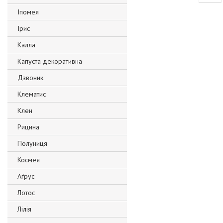
Іпомея
Ірис
Калла
Капуста декоративна
Дзвоник
Клематис
Клен
Рицина
Полуниця
Космея
Аґрус
Лотос
Лілія