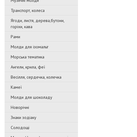
Музичні молди
Транспорт, колеса
Ягоди, листя, дерева,бутони,
горіхи, кава
Рами
Молди для ізомальт
Морська тематика
Ангели, крила, феї
Весілля, сердечка, колечка
Камеї
Молди для шоколаду
Новорічні
Знаки зодіаку
Солодощі