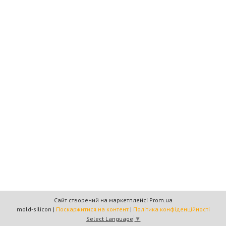
Сайт створений на маркетплейсі
Prom.ua
mold-silicon |
Поскаржитися на контент
|
Політика конфіденційності
Select Language
▼