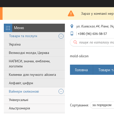
Зараз у компанії не
ул. Киевская,44, Рівне, У
+380 (96) 636-58-57
Товари та послуги
Україна
Великодні молди, Церква
mold-silicon
НАПИСИ, значки, емблеми,
логотипи
Головна
Товари т
Килимки для гнучкого айсинга
Алфавіт, цифри
Вайнери силіконові
Універсальні
Альстромерія