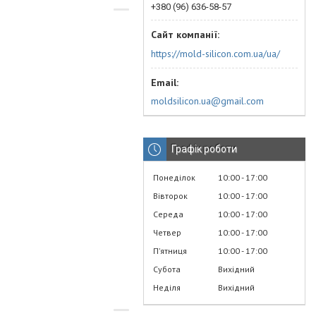
+380 (96) 636-58-57
https://mold-silicon.com.ua/ua/
moldsilicon.ua@gmail.com
Графік роботи
Понеділок
10:00
17:00
Вівторок
10:00
17:00
Середа
10:00
17:00
Четвер
10:00
17:00
Пʼятниця
10:00
17:00
Субота
Вихідний
Неділя
Вихідний