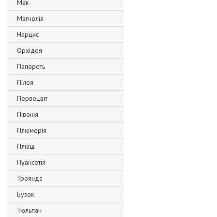
Мак
Магнолія
Нарцис
Орхідея
Папороть
Пілея
Первоцвіт
Півонія
Плюмерія
Плющ
Пуансетія
Троянда
Бузок
Тюльпан