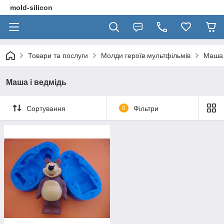
mold-silicon
Товари та послуги
Молди героїв мультфільмів
Маша 
Маша і ведмідь
Сортування
0
Фільтри