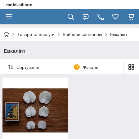
mold-silicon
Товари та послуги
Вайнери силіконові
Евкаліпт
Евкаліпт
Сортування
0
Фільтри