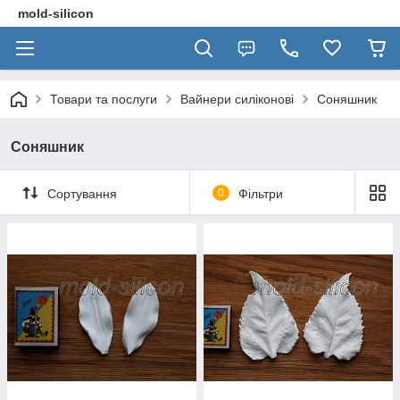
mold-silicon
Товари та послуги
Вайнери силіконові
Соняшник
Соняшник
Сортування
0
Фільтри