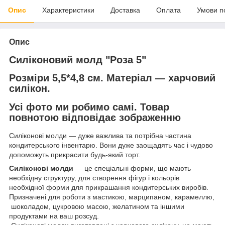
Опис
Характеристики
Доставка
Оплата
Умови п
Опис
Силіконовий молд "Роза 5"
Розміри 5,5*4,8 см.
Матеріал — харчовий
силікон.
Усі фото ми робимо самі. Товар
повнотою відповідає зображенню
Силіконові молди — дуже важлива та потрібна частина
кондитерського інвентарю. Вони дуже заощадять час і чудово
допоможуть прикрасити будь-який торт.
Силіконові молди
— це спеціальні форми, що мають
необхідну структуру, для створення фігур і кольорів
необхідної форми для прикрашання кондитерських виробів.
Призначені для роботи з мастикою, марципаном, карамеллю,
шоколадом, цукровою масою, желатином та іншими
продуктами на ваш розсуд.