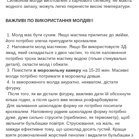
Силіконові молди виготовлені з харчового силікону, не мають
жодного запаху, можуть легко перенести високі температури.
ВАЖЛИВІ ПО ВИКОРИСТАННЯ МОЛДІВ!!
1. Молд має бути сухим. Якщо мастика прилипає до змійки,
його потрібно злегка припудрити крохмалем.
2. Наповнити молд мастикою. Якщо Ви використовуєте 3Д-
змад, який складається з двох частин, то після наповнення
потрібно трохи змастити мастику водою (тільки стикувальні
деталі), скласти молд і обжати.
3. Помістити
в морозильну камеру
на 15-20 мин. Масивні
молди потрібно потримати в морозилці довше.
4. Із замороженого молда акуратно, неквапом, дістати
фігурку.
Після того, як ви дістали фігурку, важливо дати їй обсохнути
кілька годин, а після цього вже можна розфарбовувати.
Для заливання шоколадом форму не потрібно посипати
крохмалем. Наповнену рідким шоколадом форму потрібно
дуже, дуже сильно струсити (приблизно, як термометр), щоб
звільнити бульбашки повітря. Струсювання, на жаль, не
завжди ефективне тому, що шоколад досить густий. Краще
взяти розмочалений жорсткий пензлик і видалити бульбашки з