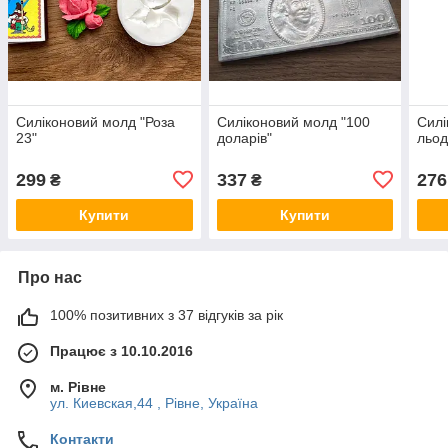
Силіконовий молд "Роза
Силіконовий молд "100
Силі
23"
доларів"
льод
299
337
276
₴
₴
Купити
Купити
Про нас
100% позитивних з 37 відгуків за рік
Працює з 10.10.2016
м. Рівне
ул. Киевская,44 , Рівне, Україна
Контакти