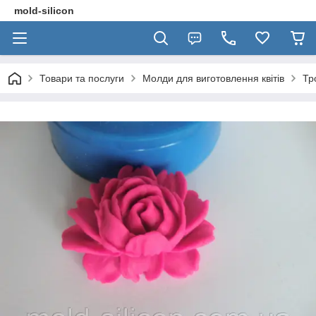
mold-silicon
Товари та послуги
Молди для виготовлення квітів
Тр