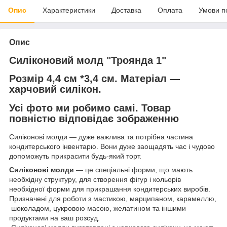
Опис
Характеристики
Доставка
Оплата
Умови п
Опис
Силіконовий молд "Троянда 1"
Розмір 4,4 см *3,4 см.
Матеріал —
харчовий силікон.
Усі фото ми робимо самі. Товар
повністю відповідає зображенню
Силіконові молди — дуже важлива та потрібна частина
кондитерського інвентарю. Вони дуже заощадять час і чудово
допоможуть прикрасити будь-який торт.
Силіконові молди
— це спеціальні форми, що мають
необхідну структуру, для створення фігур і кольорів
необхідної форми для прикрашання кондитерських виробів.
Призначені для роботи з мастикою, марципаном, карамеллю,
шоколадом, цукровою масою, желатином та іншими
продуктами на ваш розсуд.