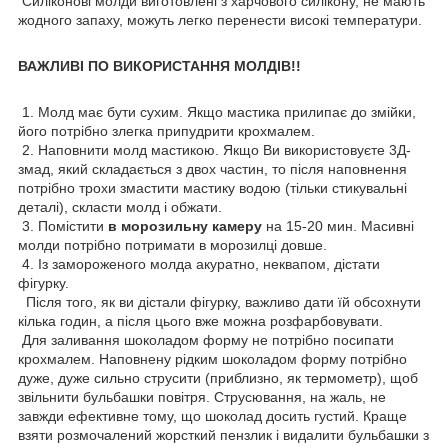
Силіконові молди виготовлені з харчового силікону, не мають
жодного запаху, можуть легко перенести високі температури.
ВАЖЛИВІ ПО ВИКОРИСТАННЯ МОЛДІВ!!
1. Молд має бути сухим. Якщо мастика прилипає до змійки,
його потрібно злегка припудрити крохмалем.
2. Наповнити молд мастикою. Якщо Ви використовуєте 3Д-
змад, який складається з двох частин, то після наповнення
потрібно трохи змастити мастику водою (тільки стикувальні
деталі), скласти молд і обжати.
3. Помістити
в морозильну камеру
на 15-20 мин. Масивні
молди потрібно потримати в морозилці довше.
4. Із замороженого молда акуратно, неквапом, дістати
фігурку.
Після того, як ви дістали фігурку, важливо дати їй обсохнути
кілька годин, а після цього вже можна розфарбовувати.
Для заливання шоколадом форму не потрібно посипати
крохмалем. Наповнену рідким шоколадом форму потрібно
дуже, дуже сильно струсити (приблизно, як термометр), щоб
звільнити бульбашки повітря. Струсювання, на жаль, не
завжди ефективне тому, що шоколад досить густий. Краще
взяти розмочалений жорсткий пензлик і видалити бульбашки з