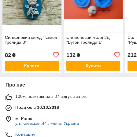
Силіконовий молд "Камея
Силіконовий молд 3Д
Силі
троянда 3"
"Бутон троянди 1"
"Руш
82
132
212
₴
₴
Купити
Купити
Про нас
100% позитивних з 37 відгуків за рік
Працює з 10.10.2016
м. Рівне
ул. Киевская,44 , Рівне, Україна
Контакти