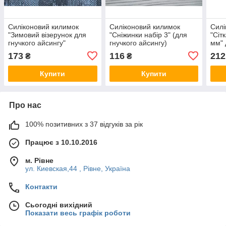
Силіконовий килимок
Силіконовий килимок
Силі
"Зимовий візерунок для
"Сніжинки набір 3" (для
"Сіт
гнучкого айсингу"
гнучкого айсингу)
мм" 
173
116
212
₴
₴
Купити
Купити
Про нас
100% позитивних з 37 відгуків за рік
Працює з 10.10.2016
м. Рівне
ул. Киевская,44 , Рівне, Україна
Контакти
Сьогодні вихідний
Показати весь графік роботи