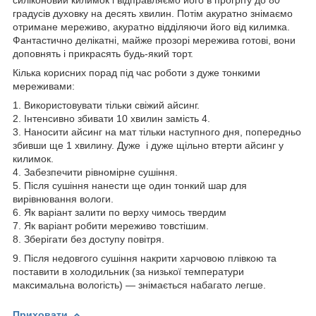
силіконовий килимок і відправляємо його в прогріту до 80
градусів духовку на десять хвилин. Потім акуратно знімаємо
отримане мереживо, акуратно відділяючи його від килимка.
Фантастично делікатні, майже прозорі мережива готові, вони
доповнять і прикрасять будь-який торт.
Кілька корисних порад під час роботи з дуже тонкими
мереживами:
1. Використовувати тільки свіжий айсинг.
2. Інтенсивно збивати 10 хвилин замість 4.
3. Наносити айсинг на мат тільки наступного дня, попередньо
збивши ще 1 хвилину. Дуже і дуже щільно втерти айсинг у
килимок.
4. Забезпечити рівномірне сушіння.
5. Після сушіння нанести ще один тонкий шар для
вирівнювання вологи.
6. Як варіант залити по верху чимось твердим
7. Як варіант робити мереживо товстішим.
8. Зберігати без доступу повітря.
9. Після недовгого сушіння накрити харчовою плівкою та
поставити в холодильник (за низької температури
максимальна вологість) — знімається набагато легше.
Приховати