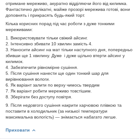
отримане мереживо, акуратно відділяючи його від килимка.
Фантастично делікатні, майже прозорі мережива готові, вони
доповнять і прикрасять будь-який торт.
Кілька корисних порад під час роботи з дуже тонкими
мереживами:
1. Використовувати тільки свіжий айсинг.
2. Інтенсивно збивати 10 хвилин замість 4.
3. Наносити айсинг на мат тільки наступного дня, попередньо
збивши ще 1 хвилину. Дуже і дуже щільно втерти айсинг у
килимок.
4. Забезпечити рівномірне сушіння.
5. Після сушіння нанести ще один тонкий шар для
вирівнювання вологи.
6. Як варіант залити по верху чимось твердим
7. Як варіант робити мереживо товстішим.
8. Зберігати без доступу повітря.
9. Після недовгого сушіння накрити харчовою плівкою та
поставити в холодильник (за низької температури
максимальна вологість) — знімається набагато легше.
Приховати