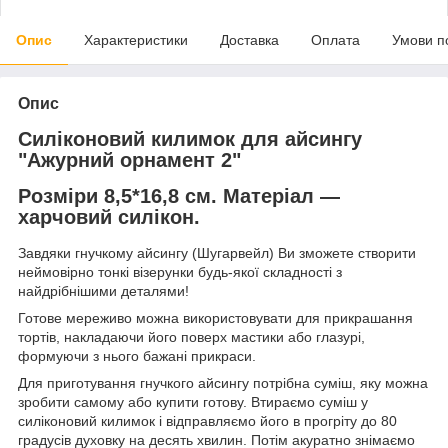
Опис
Характеристики
Доставка
Оплата
Умови п
Опис
Силіконовий килимок для айсингу
"Ажурний орнамент 2"
Розміри 8,5*16,8 см.
Матеріал —
харчовий силікон.
Завдяки гнучкому айсингу (Шугарвейл) Ви зможете створити
неймовірно тонкі візерунки будь-якої складності з
найдрібнішими деталями!
Готове мереживо можна використовувати для прикрашання
тортів, накладаючи його поверх мастики або глазурі,
формуючи з нього бажані прикраси.
Для приготування гнучкого айсингу потрібна суміш, яку можна
зробити самому або купити готову. Втираємо суміш у
силіконовий килимок і відправляємо його в прогріту до 80
градусів духовку на десять хвилин. Потім акуратно знімаємо