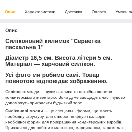
Опис
Характеристики
Доставка
Оплата
Умови п
Опис
Силіконовий килимок "Серветка
пасхальна 1"
Діаметр 16,5 см. Висота літери 5 см.
Матеріал — харчовий силікон.
Усі фото ми робимо самі. Товар
повнотою відповідає зображенню.
Силіконові молди — дуже важлива та потрібна частина
кондитерського інвентарю. Вони дуже заощадять час і чудово
допоможуть прикрасити будь-який торт.
Силіконові молди
— це спеціальні форми, що мають
необхідну структуру, для створення фігур і кольорів
необхідної форми для прикрашання кондитерських виробів.
Призначені для роботи з мастикою, марципаном, карамеллю,