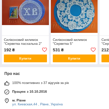
Силіконовий килимок
Силіконовий килимок
Силі
"Серветка пасхальна 2"
"Серветка 5"
"Сер
192
531
212
₴
₴
Купити
Купити
Про нас
100% позитивних з 37 відгуків за рік
Працює з 10.10.2016
м. Рівне
ул. Киевская,44 , Рівне, Україна