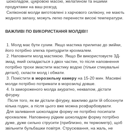
шоколадом, цукровою масою, желатином та іншими
продуктами на ваш розсуд.
Силіконові молди виготовлені з харчового силікону, не мають
жодного запаху, можуть легко перенести високі температури.
ВАЖЛИВІ ПО ВИКОРИСТАННЯ МОЛДІВ!!
1. Молд має бути сухим. Якщо мастика прилипає до змійки,
його потрібно злегка припудрити крохмалем.
2. Наповнити молд мастикою. Якщо Ви використовуєте 3Д-
змад, який складається з двох частин, то після наповнення
потрібно трохи змастити мастику водою (тільки стикувальні
деталі), скласти молд і обжати.
3. Помістити
в морозильну камеру
на 15-20 мин. Масивні
молди потрібно потримати в морозилці довше.
4. Із замороженого молда акуратно, неквапом, дістати
фігурку.
Після того, як ви дістали фігурку, важливо дати їй обсохнути
кілька годин, а після цього вже можна розфарбовувати.
Для заливання шоколадом форму не потрібно посипати
крохмалем. Наповнену рідким шоколадом форму потрібно
дуже, дуже сильно струсити (приблизно, як термометр), щоб
звільнити бульбашки повітря. Струсювання, на жаль, не