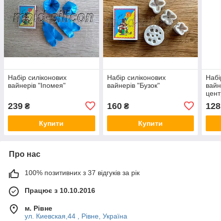
Набір силіконових
Набір силіконових
Набі
вайнерів "Іпомея"
вайнерів "Бузок"
вайн
цент
239
160
128
₴
₴
Купити
Купити
Про нас
100% позитивних з 37 відгуків за рік
Працює з 10.10.2016
м. Рівне
ул. Киевская,44 , Рівне, Україна