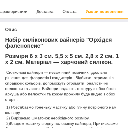
арактеристики
Доставка
Оплата
Умови повернення
Опис
Набір силіконових вайнерів "Орхідея
фаленопсис"
Розміри 6 х 3 см. 5,5 х 5 см. 2,8 х 2 см. 1
х 2 см.
Матеріал — харчовий силікон.
Силіконові вайнери — незамінний помічник, ідеальне
рішення для флористів і кондитерів. Відбитки, отримані з
справжніх кольорів, допоможуть отримати реалістичні
пелюстки та листя. Вайнери надають текстуру з обох боків
аркуша або пелюстки та кожну прожилу буде видно з обох
сторін.
1) Розстібаємо тоненьку мастику або глину потрібного нам
кольору.
2) Вирізаємо шматочок необхідного розміру.
3)Кладем мастику в одну половинку вайнера, Притискаємо