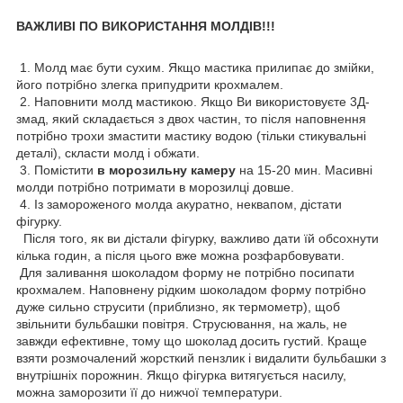
ВАЖЛИВІ ПО ВИКОРИСТАННЯ МОЛДІВ!!!
1. Молд має бути сухим. Якщо мастика прилипає до змійки,
його потрібно злегка припудрити крохмалем.
2. Наповнити молд мастикою. Якщо Ви використовуєте 3Д-
змад, який складається з двох частин, то після наповнення
потрібно трохи змастити мастику водою (тільки стикувальні
деталі), скласти молд і обжати.
3. Помістити
в морозильну камеру
на 15-20 мин. Масивні
молди потрібно потримати в морозилці довше.
4. Із замороженого молда акуратно, неквапом, дістати
фігурку.
Після того, як ви дістали фігурку, важливо дати їй обсохнути
кілька годин, а після цього вже можна розфарбовувати.
Для заливання шоколадом форму не потрібно посипати
крохмалем. Наповнену рідким шоколадом форму потрібно
дуже сильно струсити (приблизно, як термометр), щоб
звільнити бульбашки повітря. Струсювання, на жаль, не
завжди ефективне, тому що шоколад досить густий. Краще
взяти розмочалений жорсткий пензлик і видалити бульбашки з
внутрішніх порожнин. Якщо фігурка витягується насилу,
можна заморозити її до нижчої температури.