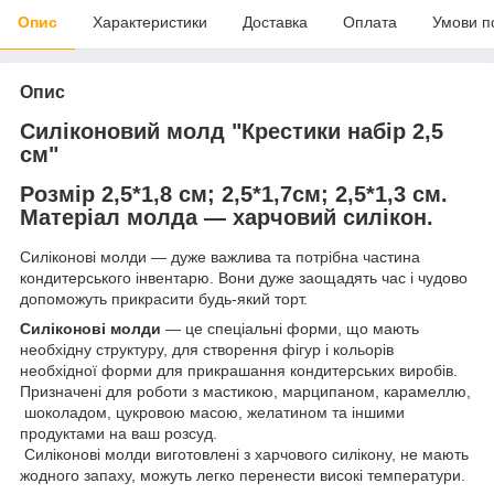
Опис
Характеристики
Доставка
Оплата
Умови п
Опис
Силіконовий молд "Крестики набір 2,5
см"
Розмір 2,5*1,8 см; 2,5*1,7см; 2,5*1,3 см.
Матеріал молда — харчовий силікон.
Силіконові молди — дуже важлива та потрібна частина
кондитерського інвентарю. Вони дуже заощадять час і чудово
допоможуть прикрасити будь-який торт.
Силіконові молди
— це спеціальні форми, що мають
необхідну структуру, для створення фігур і кольорів
необхідної форми для прикрашання кондитерських виробів.
Призначені для роботи з мастикою, марципаном, карамеллю,
шоколадом, цукровою масою, желатином та іншими
продуктами на ваш розсуд.
Силіконові молди виготовлені з харчового силікону, не мають
жодного запаху, можуть легко перенести високі температури.