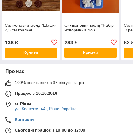
Силіконовий молд "Шашки
Силіконовий молд "Набір
Силі
2,5 см гральні"
новорічний No3"
"Хре
138
283
82
₴
₴
Купити
Купити
Про нас
100% позитивних з 37 відгуків за рік
Працює з 10.10.2016
м. Рівне
ул. Киевская,44 , Рівне, Україна
Контакти
Сьогодні працює з 10:00 до 17:00