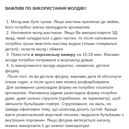
ВАЖЛИВІ ПО ВИКОРИСТАННЯ МОЛДІВ!!
1. Молд має бути сухим. Якщо мастика прилипає до змійки,
його потрібно злегка припудрити крохмалем.
2. Наповнити молд мастикою. Якщо Ви використовуєте 3Д-
змад, який складається з двох частин, то після наповнення
потрібно трохи змастити мастику водою (тільки стикувальні
деталі), скласти молд і обжати.
3. Помістити
в морозильну камеру
на 15-20 мин. Масивні
молди потрібно потримати в морозилці довше.
4. Із замороженого молда акуратно, неквапом, дістати
фігурку.
Після того, як ви дістали фігурку, важливо дати їй обсохнути
кілька годин, а після цього вже можна розфарбовувати.
Для заливання шоколадом форму не потрібно посипати
крохмалем. Наповнену рідким шоколадом форму потрібно
дуже, дуже сильно струсити (приблизно, як термометр), щоб
звільнити бульбашки повітря. Струсювання, на жаль, не
завжди ефективне тому, що шоколад досить густий. Краще
взяти розмочалений жорсткий пензлик і видалити бульбашки з
внутрішніх порожнин. Якщо фігурка витягується насилу,
можна заморозити її до нижчої температури.