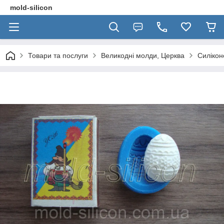
mold-silicon
Товари та послуги
Великодні молди, Церква
Силікон