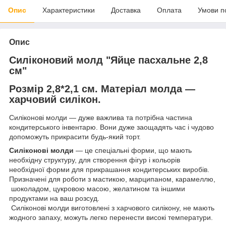
Опис
Характеристики
Доставка
Оплата
Умови п
Опис
Силіконовий молд "Яйце пасхальне 2,8
см"
Розмір 2,8*2,1 см. Матеріал молда —
харчовий силікон.
Силіконові молди — дуже важлива та потрібна частина
кондитерського інвентарю. Вони дуже заощадять час і чудово
допоможуть прикрасити будь-який торт.
Силіконові молди
— це спеціальні форми, що мають
необхідну структуру, для створення фігур і кольорів
необхідної форми для прикрашання кондитерських виробів.
Призначені для роботи з мастикою, марципаном, карамеллю,
шоколадом, цукровою масою, желатином та іншими
продуктами на ваш розсуд.
Силіконові молди виготовлені з харчового силікону, не мають
жодного запаху, можуть легко перенести високі температури.