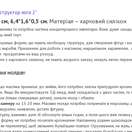
структор лого 2"
 см, 6,4*1,6*0,5 см.
Матеріал — харчовий силікон
жлива та потрібна частина кондитерського інвентарю. Вони дуже заоща
ь-який торт.
ціальні форми, що мають необхідну структуру, для створення фігур і к
 виробів. Призначені для роботи з мастикою, марципаном, карамеллю
и продуктами на ваш розсуд.
ні з харчового силікону, не мають жодного запаху, можуть легко перен
НЯ МОЛДІВ!!
що мастика прилипає до змійки, його потрібно злегка припудрити крохм
. Якщо Ви використовуєте 3Д-змад, який складається з двох частин, то 
 (тільки стикувальні деталі), скласти молд і обжати.
 камеру
на 15-20 мин. Масивні молди потрібно потримати в морозилці
куратно, неквапом, дістати фігурку.
ігурку, важливо дати їй обсохнути кілька годин, а після цього вже можн
форму не потрібно посипати крохмалем. Наповнену рідким шоколадом
 як термометр), щоб звільнити бульбашки повітря. Струсювання, на жаль
 Краще взяти розмочалений жорсткий пензлик і видалити бульбашки з вн