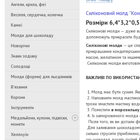
Ангели, крила, феї
Силіконовий молд "Кон
Весілля, сердечка, колечка
Розміри 6,4*3,2*0,5
Камеї
Силіконові молди — дуже ва
Молди для шоколаду
допоможуть прикрасити буд
Силіконові молди
— це спе
Новорічні
прикрашання кондитерських
Знаки зодіаку
масою, желатином та іншим
Силіконові молди виготовле
Солодощі
Молди (форми) для льодяників
ВАЖЛИВІ ПО ВИКОРИСТАН
В'язання
1. Молд має бути сухим. Як
Корони
2. Наповнити молд мастикою
трохи змастити мастику водою
Інструменти
3. Помістити
в морозильну
4. Із замороженого молда а
Медальйони, кулони, підвіски,
Після того, як ви дістали ф
монети
Для заливання шоколадом 
сильно струсити (приблизно,
Хеллоуїн
що шоколад досить густий.