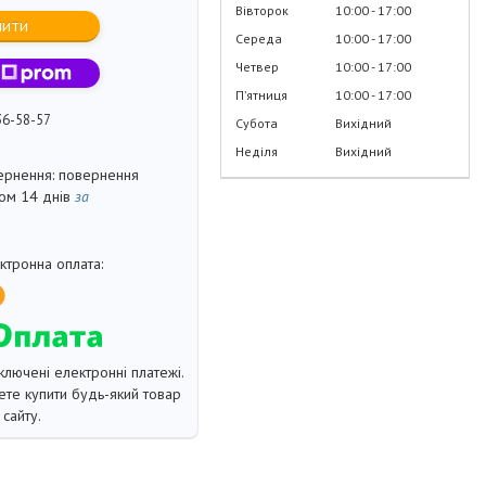
Вівторок
10:00
17:00
пити
Середа
10:00
17:00
Четвер
10:00
17:00
Пʼятниця
10:00
17:00
36-58-57
Субота
Вихідний
Неділя
Вихідний
повернення
гом 14 днів
за
ключені електронні платежі.
те купити будь-який товар
сайту.