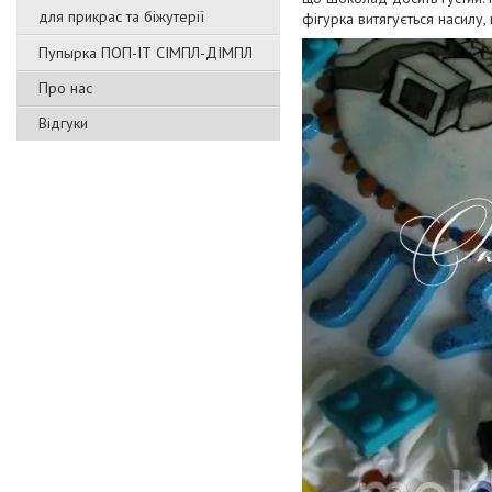
для прикрас та біжутерії
фігурка витягується насилу
Пупырка ПОП-ІТ СІМПЛ-ДІМПЛ
Про нас
Відгуки