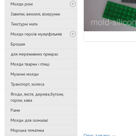
Молди різні
Завитки, вензелі, візерунки
Текстурні мати
Молди героїв мультфільмів
Брошки
для мереживних прикрас
Молди тварин і птиці
Музичні молди
Транспорт, колеса
Ягоди, листя, дерева,бутони,
горіхи, кава
Рами
Молди для ізомальт
Морська тематика
Опис товару