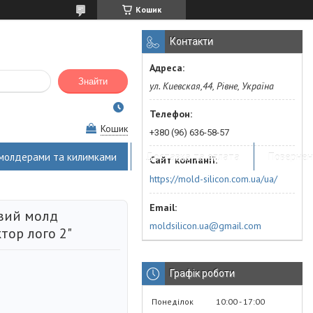
Кошик
Контакти
Знайти
ул. Киевская,44, Рівне, Україна
Кошик
+380 (96) 636-58-57
 молдерами та килимками
Доставка та оплата
Повернен
https://mold-silicon.com.ua/ua/
вий молд
moldsilicon.ua@gmail.com
тор лого 2"
Графік роботи
Понеділок
10:00
17:00