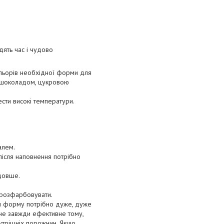
дять час і чудово
ольорів необхідної форми для
, шоколадом, цукровою
ести високі температури.
алем.
після наповнення потрібно
 довше.
а розфарбовувати.
 форму потрібно дуже, дуже
, не завжди ефективне тому,
утрішніх порожнин. Якщо