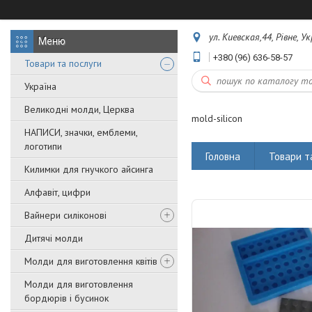
ул. Киевская,44, Рівне, У
+380 (96) 636-58-57
Товари та послуги
Україна
Великодні молди, Церква
mold-silicon
НАПИСИ, значки, емблеми,
логотипи
Головна
Товари т
Килимки для гнучкого айсинга
Алфавіт, цифри
Вайнери силіконові
Дитячі молди
Молди для виготовлення квітів
Молди для виготовлення
бордюрів і бусинок