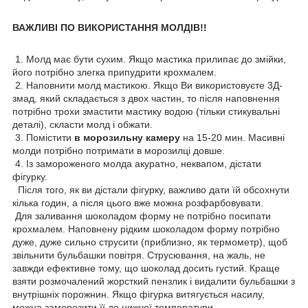
ВАЖЛИВІ ПО ВИКОРИСТАННЯ МОЛДІВ!!
1. Молд має бути сухим. Якщо мастика прилипає до змійки,
його потрібно злегка припудрити крохмалем.
2. Наповнити молд мастикою. Якщо Ви використовуєте 3Д-
змад, який складається з двох частин, то після наповнення
потрібно трохи змастити мастику водою (тільки стикувальні
деталі), скласти молд і обжати.
3. Помістити
в морозильну камеру
на 15-20 мин. Масивні
молди потрібно потримати в морозилці довше.
4. Із замороженого молда акуратно, неквапом, дістати
фігурку.
Після того, як ви дістали фігурку, важливо дати їй обсохнути
кілька годин, а після цього вже можна розфарбовувати.
Для заливання шоколадом форму не потрібно посипати
крохмалем. Наповнену рідким шоколадом форму потрібно
дуже, дуже сильно струсити (приблизно, як термометр), щоб
звільнити бульбашки повітря. Струсювання, на жаль, не
завжди ефективне тому, що шоколад досить густий. Краще
взяти розмочалений жорсткий пензлик і видалити бульбашки з
внутрішніх порожнин. Якщо фігурка витягується насилу,
можна заморозити її до нижчої температури.