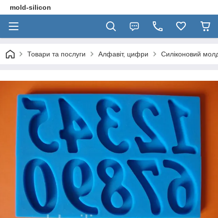
mold-silicon
Товари та послуги
Алфавіт, цифри
Силіконовий мол