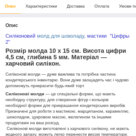
Опис
Характеристики
Доставка
Оплата
Умови п
Опис
Силіконовий
молд для шоколаду
, мастики "Цифры
2"
Розмір молда 10 х 15 см. Висота цифри
4,5 см, глибина 5 мм.
Матеріал —
харчовий силікон.
Силіконові молди — дуже важлива та потрібна частина
кондитерського інвентарю. Вони дуже заощадять час і чудово
допоможуть прикрасити будь-який торт.
Силіконові молди
— це спеціальні форми, що мають
необхідну структуру, для створення фігур і кольорів
необхідної форми для прикрашання кондитерських виробів.
Призначені для роботи з мастикою, марципаном, карамеллю,
шоколадом, цукровою масою, желатином та іншими
продуктами на ваш розсуд.
Силіконові молди виготовлені з харчового силікону, не мають
жодного запаху, можуть легко перенести високі температури.