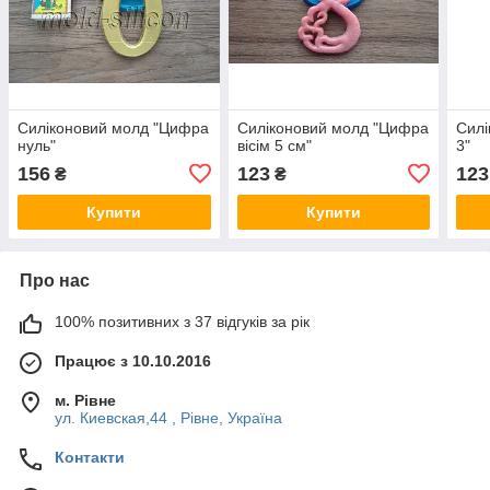
Силіконовий молд "Цифра
Силіконовий молд "Цифра
Силі
нуль"
вісім 5 см"
3"
156
123
123
₴
₴
Купити
Купити
Про нас
100% позитивних з 37 відгуків за рік
Працює з 10.10.2016
м. Рівне
ул. Киевская,44 , Рівне, Україна
Контакти