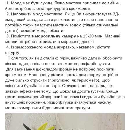
1. Молд має бути сухим. Якщо мастика прилипає до змійки,
його потрібно злегка припудрити крохмалем.
2. Наповнити молд мастикою. Якщо Ви використовуєте 3Д-
змад, який складається з двох частин, то після наповнення
потрібно трохи змастити мастику водою (тільки стикувальні
деталі), скласти молд і обжати.
3. Помістити
в морозильну камеру
на 15-20 мин. Масивні
молди потрібно потримати в морозилці довше.
4. Із замороженого молда акуратно, неквапом, дістати
фігурку.
Після того, як ви дістали фігурку, важливо дати їй обсохнути
кілька годин, а після цього вже можна розфарбовувати.
Для заливання шоколадом форму не потрібно посипати
крохмалем. Наповнену рідким шоколадом форму потрібно
дуже сильно струсити (приблизно, як термометр), щоб
звільнити бульбашки повітря. Струсювання, на жаль, не
завжди ефективне тому, що шоколад досить густий. Краще
взяти розмочалений жорсткий пензлик і видалити бульбашки з
внутрішніх порожнин. Якщо фігурка витягується насилу,
можна заморозити її до нижчої температури.