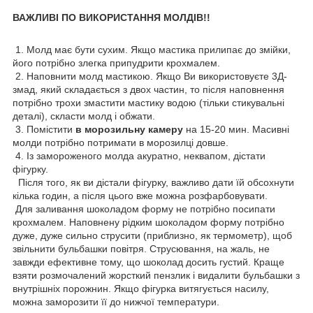
ВАЖЛИВІ ПО ВИКОРИСТАННЯ МОЛДІВ!!
1. Молд має бути сухим. Якщо мастика прилипає до змійки,
його потрібно злегка припудрити крохмалем.
2. Наповнити молд мастикою. Якщо Ви використовуєте 3Д-
змад, який складається з двох частин, то після наповнення
потрібно трохи змастити мастику водою (тільки стикувальні
деталі), скласти молд і обжати.
3. Помістити
в морозильну камеру
на 15-20 мин. Масивні
молди потрібно потримати в морозилці довше.
4. Із замороженого молда акуратно, неквапом, дістати
фігурку.
Після того, як ви дістали фігурку, важливо дати їй обсохнути
кілька годин, а після цього вже можна розфарбовувати.
Для заливання шоколадом форму не потрібно посипати
крохмалем. Наповнену рідким шоколадом форму потрібно
дуже, дуже сильно струсити (приблизно, як термометр), щоб
звільнити бульбашки повітря. Струсювання, на жаль, не
завжди ефективне тому, що шоколад досить густий. Краще
взяти розмочалений жорсткий пензлик і видалити бульбашки з
внутрішніх порожнин. Якщо фігурка витягується насилу,
можна заморозити її до нижчої температури.