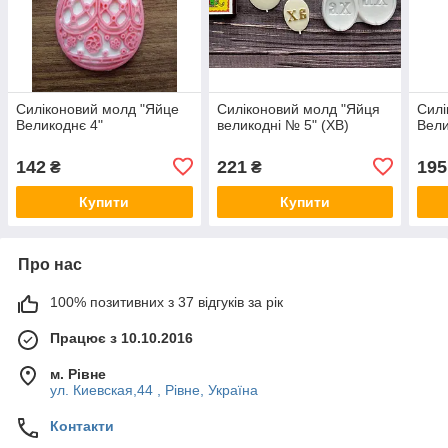
Силіконовий молд "Яйце
Силіконовий молд "Яйця
Силі
Великоднє 4"
великодні № 5" (ХВ)
Вели
142
221
195
₴
₴
Купити
Купити
Про нас
100% позитивних з 37 відгуків за рік
Працює з 10.10.2016
м. Рівне
ул. Киевская,44 , Рівне, Україна
Контакти