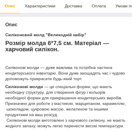
Опис
Характеристики
Доставка
Оплата
Умови п
Опис
Силіконовий молд "Великодній набір"
Розмір молда 6*7,5 см.
Матеріал —
харчовий силікон.
Силіконові молди — дуже важлива та потрібна частина
кондитерського інвентарю. Вони дуже заощадять час і чудово
допоможуть прикрасити будь-який торт.
Силіконові молди
— це спеціальні форми, що мають
необхідну структуру, для створення фігур і кольорів
необхідної форми для прикрашання кондитерських виробів.
Призначені для роботи з мастикою, марципаном, карамеллю,
шоколадом, цукровою масою, желатином та іншими
продуктами на ваш розсуд.
Силіконові молди виготовлені з харчового силікону, не мають
жодного запаху, можуть легко перенести високі температури.