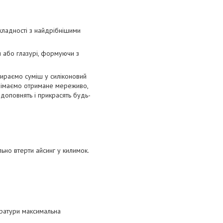
кладності з найдрібнішими
 або глазурі, формуючи з
тираємо суміш у силіконовий
 знімаємо отримане мереживо,
 доповнять і прикрасять будь-
ьно втерти айсинг у килимок.
ератури максимальна