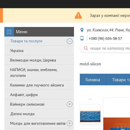
Зараз у компанії нер
ул. Киевская,44, Рівне, У
+380 (96) 636-58-57
Товари та послуги
Україна
Великодні молди, Церква
mold-silicon
НАПИСИ, значки, емблеми,
логотипи
Головна
Товари т
Килимки для гнучкого айсинга
Алфавіт, цифри
Вайнери силіконові
Дитячі молди
Молди для виготовлення квітів