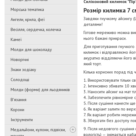
Силіконовий килимок "Пір
Розмір килимка 7 с
Морська тематика
Завдяки гнучкому айсингу (
Ангели, крила, феї
деталями!
Весілля, сердечка, колечка
Готове мереживо можна вик
нього бажані прикраси.
Камеї
Для приготування гнучкого 
Молди для шоколаду
килимок і відправляємо йог
акуратно відділяючи його в
Новорічні
який торт.
Знаки зодіаку
Кілька корисних порад під
Солодощі
1. Використовувати тільки св
2. Інтенсивно збивати 10 хви
Молди (форми) для льодяників
3. Наносити айсинг на мат 
4. Забезпечити рівномірне 
В'язання
5. Після сушіння нанести щ
6. Як варіант залити по ве
Корони
7. Як варіант робити мереж
Інструменти
8. Зберігати без доступу пов
9. Після недовгого сушіння
Медальйони, кулони, підвіски,
вологість) — знімається наб
монети