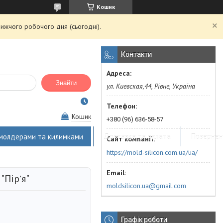
Кошик
ижчого робочого дня (сьогодні).
Контакти
Знайти
ул. Киевская,44, Рівне, Україна
Кошик
+380 (96) 636-58-57
 молдерами та килимками
Доставка та оплата
Повернен
https://mold-silicon.com.ua/ua/
"Пірʼя"
moldsilicon.ua@gmail.com
Графік роботи