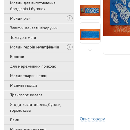
Молди для виготовлення
бордюрів і бусинок
Молди різні
Завитки, вензелі, візерунки
Текстурні мати
Молди героїв мультфільмів
Брошки
для мереживних прикрас
Молди тварин і птиці
Музичні молди
Транспорт, колеса
Ягоди, листя, дерева,бутони,
горіхи, кава
Опис товару
Рами
Молди для ізомальт