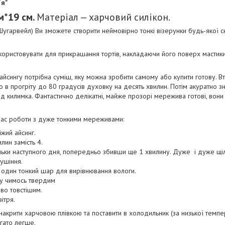
'я"
м*19 см.
Матеріал — харчовий силікон.
Шугарвейл) Ви зможете створити неймовірно тонкі візерунки будь-якої с
ористовувати для прикрашання тортів, накладаючи його поверх мастики
айсингу потрібна суміш, яку можна зробити самому або купити готову. В
о в прогріту до 80 градусів духовку на десять хвилин. Потім акуратно
ід килимка. Фантастично делікатні, майже прозорі мережива готові, вони
 час роботи з дуже тонкими мереживами:
іжий айсинг.
лин замість 4.
тільки наступного дня, попередньо збивши ще 1 хвилину. Дуже і дуже щіл
сушіння.
е один тонкий шар для вирівнювання вологи.
рху чимось твердим
иво товстішим.
ітря.
 накрити харчовою плівкою та поставити в холодильник (за низької темп
агато легше.