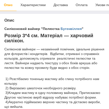
Опис
Характеристики
Доставка
Оплата
Умови п
Опис
Силіконовий вайнер "Пелюстка
Бугенвіллея
"
Розмір 3*4 см.
Матеріал — харчовий
силікон.
Силіконові вайнери — незамінний помічник, ідеальне рішення
для флористів і кондитерів. Відбитки, отримані з справжніх
кольорів, допоможуть отримати реалістичні пелюстки та
листя. Вайнери надають текстуру з обох боків аркуша або
пелюстки та кожну прожилу буде видно з обох сторін.
1) Розстібаємо тоненьку мастику або глину потрібного нам
кольору.
2) Вирізаємо шматочок необхідного розміру.
3)Кладем мастику в одну половинку вайнера, Притискаємо
Другою частиною виріб відразу набуває потрібної форми.
4)Акуратно підіймаємо верхню частину та дістаємо вироби,
що вийшла.