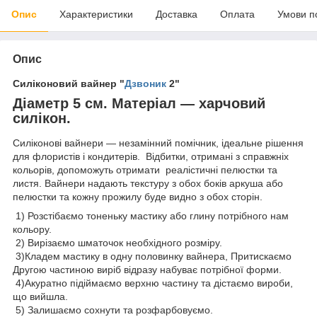
Опис
Характеристики
Доставка
Оплата
Умови п
Опис
Силіконовий вайнер "
Дзвоник
2"
Діаметр 5 см.
Матеріал — харчовий
силікон.
Силіконові вайнери — незамінний помічник, ідеальне рішення
для флористів і кондитерів. Відбитки, отримані з справжніх
кольорів, допоможуть отримати реалістичні пелюстки та
листя. Вайнери надають текстуру з обох боків аркуша або
пелюстки та кожну прожилу буде видно з обох сторін.
1) Розстібаємо тоненьку мастику або глину потрібного нам
кольору.
2) Вирізаємо шматочок необхідного розміру.
3)Кладем мастику в одну половинку вайнера, Притискаємо
Другою частиною виріб відразу набуває потрібної форми.
4)Акуратно підіймаємо верхню частину та дістаємо вироби,
що вийшла.
5) Залишаємо сохнути та розфарбовуємо.