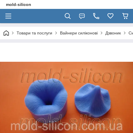
mold-silicon
Товари та послуги
Вайнери силіконові
Дзвоник
Си