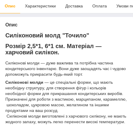
Опис
Характеристики
Доставка
Оплата
Умови п
Опис
Силіконовий молд "Точило"
Розмір 2,5*1, 6*1 см.
Матеріал —
харчовий силікон.
Силіконові молди — дуже важлива та потрібна частина
кондитерського інвентарю. Вони дуже заощадять час і чудово
допоможуть прикрасити будь-який торт.
Силіконові молди
— це спеціальні форми, що мають
необхідну структуру, для створення фігур і кольорів
необхідної форми для прикрашання кондитерських виробів.
Призначені для роботи з мастикою, марципаном, карамеллю,
шоколадом, цукровою масою, желатином та іншими
продуктами на ваш розсуд.
Силіконові молди виготовлені з харчового силікону, не мають
жодного запаху, можуть легко перенести високі температури.