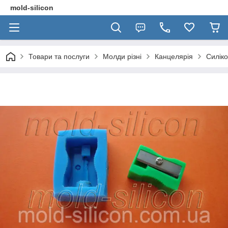
mold-silicon
Товари та послуги
Молди різні
Канцелярія
Силік