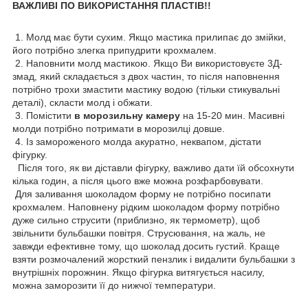
ВАЖЛИВІ ПО ВИКОРИСТАННЯ ПЛАСТІВ!!
1. Молд має бути сухим. Якщо мастика прилипає до змійки,
його потрібно злегка припудрити крохмалем.
2. Наповнити молд мастикою. Якщо Ви використовуєте 3Д-
змад, який складається з двох частин, то після наповнення
потрібно трохи змастити мастику водою (тільки стикувальні
деталі), скласти молд і обжати.
3. Помістити
в морозильну камеру
на 15-20 мин. Масивні
молди потрібно потримати в морозилці довше.
4. Із замороженого молда акуратно, неквапом, дістати
фігурку.
Після того, як ви діставли фігурку, важливо дати їй обсохнути
кілька годин, а після цього вже можна розфарбовувати.
Для заливання шоколадом форму не потрібно посипати
крохмалем. Наповнену рідким шоколадом форму потрібно
дуже сильно струсити (приблизно, як термометр), щоб
звільнити бульбашки повітря. Струсювання, на жаль, не
завжди ефективне тому, що шоколад досить густий. Краще
взяти розмочалений жорсткий пензлик і видалити бульбашки з
внутрішніх порожнин. Якщо фігурка витягується насилу,
можна заморозити її до нижчої температури.