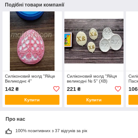
Подібні товари компанії
Силіконовий молд "Яйце
Силіконовий молд "Яйця
Силі
Великоднє 4"
великодні № 5" (ХВ)
Пасх
142
221
106
₴
₴
Купити
Купити
Про нас
100% позитивних з 37 відгуків за рік