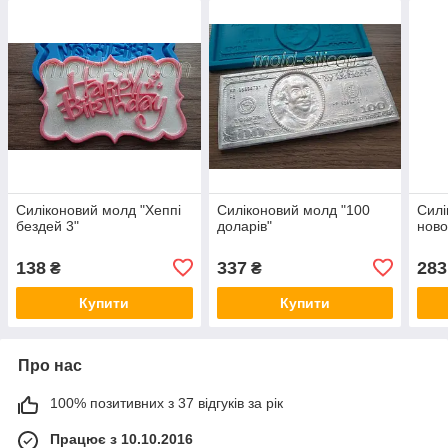
Силіконовий молд "Хеппі
Силіконовий молд "100
Силі
бездей 3"
доларів"
ново
138
337
283
₴
₴
Купити
Купити
Про нас
100% позитивних з 37 відгуків за рік
Працює з 10.10.2016