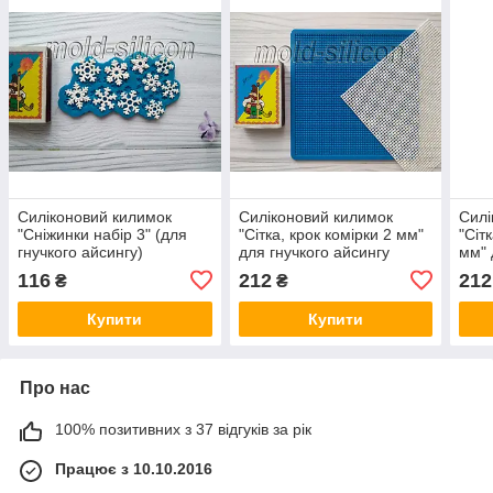
Силіконовий килимок
Силіконовий килимок
Силі
"Сніжинки набір 3" (для
"Сітка, крок комірки 2 мм"
"Сіт
гнучкого айсингу)
для гнучкого айсингу
мм" 
116
212
212
₴
₴
Купити
Купити
Про нас
100% позитивних з 37 відгуків за рік
Працює з 10.10.2016